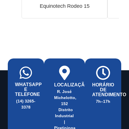
Equinotech Rodeo 15
N
WHATSAPP
LOCALIZAÇÃO
HORÁRIO
E
DE
R. José
TELEFONE
ATENDIMENTO
Michelotto,
(14) 3265-
7h–17h
152
3378
Distrito
Industrial
|
Piratininga