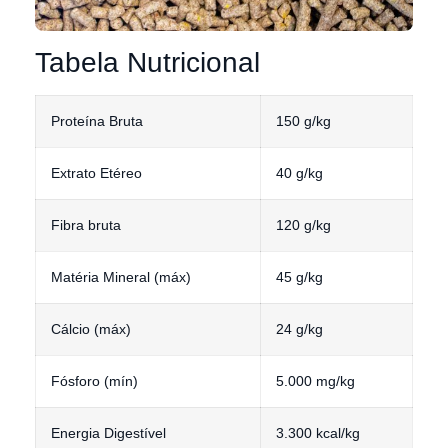
Tabela Nutricional
Proteína Bruta
150 g/kg
Extrato Etéreo
40 g/kg
Fibra bruta
120 g/kg
Matéria Mineral (máx)
45 g/kg
Cálcio (máx)
24 g/kg
Fósforo (mín)
5.000 mg/kg
Energia Digestível
3.300 kcal/kg